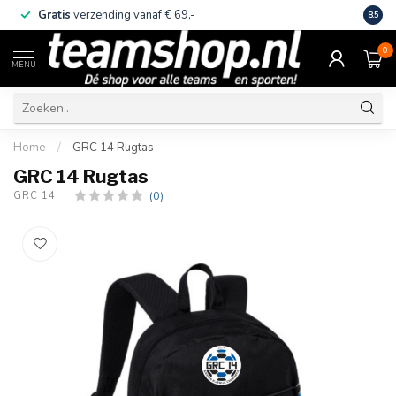
Gratis
verzending vanaf € 69,-
Eige
8.5
0
MENU
Home
/
GRC 14 Rugtas
GRC 14 Rugtas
(0)
GRC 14