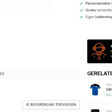
Personalisatie
m
Gratis
verzendin
Eigen
ledensh
GERELAT
PER
GRC
GRC
Op 
JE BEOORDELING TOEVOEGEN
GRC