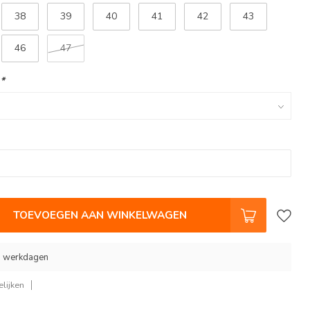
38
39
40
41
42
43
46
47
:
*
TOEVOEGEN AAN WINKELWAGEN
 9 werkdagen
lijken