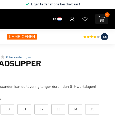
Eigen
ledenshops
beschikbaar !
0
EUR
KAMPIOENEN
8.5
0 beoordelingen
BADSLIPPER
rmaanden kan de levering langer duren dan 6-9 werkdagen!
*
30
31
32
33
34
35