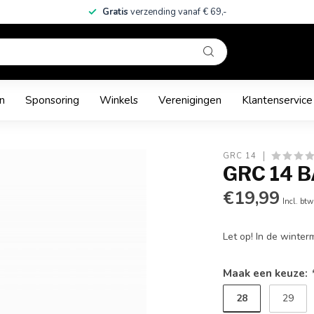
Gratis
verzending vanaf € 69,-
n
Sponsoring
Winkels
Verenigingen
Klantenservice
GRC 14
GRC 14 
€19,99
Incl. btw
Let op! In de winte
Maak een keuze:
28
29