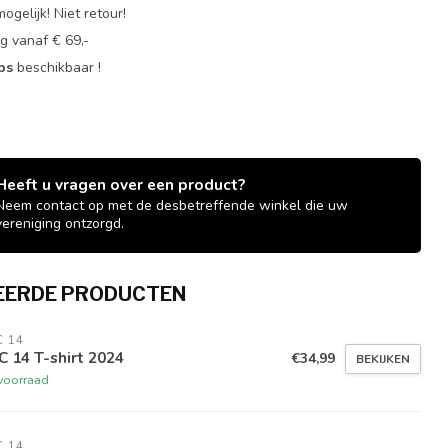
ogelijk! Niet retour!
g vanaf € 69,-
ops
beschikbaar !
Heeft u vragen over een product?
Neem contact op met de desbetreffende winkel die uw
vereniging ontzorgd.
EERDE PRODUCTEN
 14
 14 T-shirt 2024
€34,99
BEKIJKEN
voorraad
 14