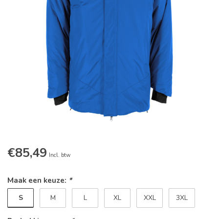
€85,49
Incl. btw
Maak een keuze:
*
S
M
L
XL
XXL
3XL