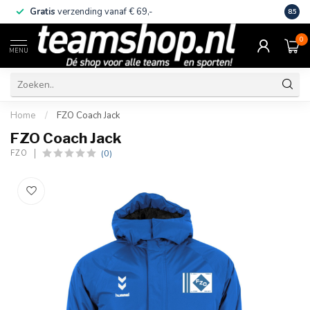
Gratis
verzending vanaf € 69,-
Eige
8.5
0
MENU
Home
/
FZO Coach Jack
FZO Coach Jack
(0)
FZO