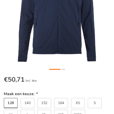
€50,71
Incl. btw
Maak een keuze:
*
128
140
152
164
XS
S