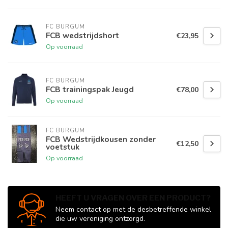
FC BURGUM
FCB wedstrijdshort
€23,95
Op voorraad
FC BURGUM
FCB trainingspak Jeugd
€78,00
Op voorraad
FC BURGUM
FCB Wedstrijdkousen zonder
€12,50
voetstuk
Op voorraad
HEEFT U VRAGEN OVER EEN PRODUCT?
Neem contact op met de desbetreffende winkel
die uw vereniging ontzorgd.