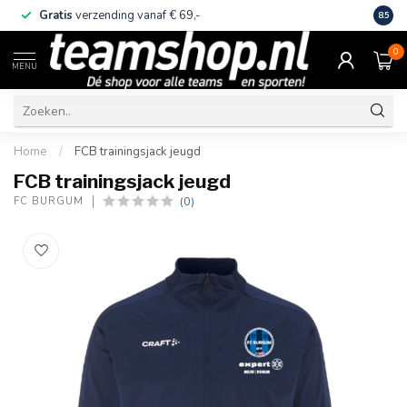
Gratis
verzending vanaf € 69,-
Eige
8.5
0
MENU
Home
/
FCB trainingsjack jeugd
FCB trainingsjack jeugd
(0)
FC BURGUM