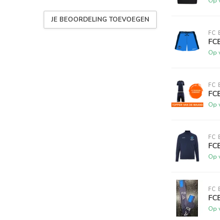
Op 
JE BEOORDELING TOEVOEGEN
FC
FCB
Op 
FC
FC
Op 
FC
FCB
Op 
FC
FC
Op 