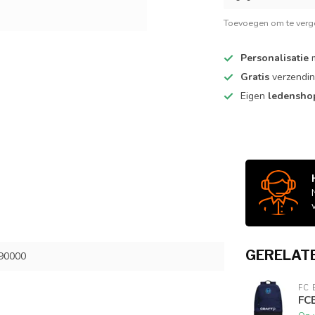
Toevoegen om te verge
Personalisatie
m
Gratis
verzendin
Eigen
ledensh
GERELAT
90000
FC
FC