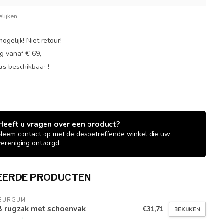
lijken
ogelijk! Niet retour!
g vanaf € 69,-
ops
beschikbaar !
Heeft u vragen over een product?
Neem contact op met de desbetreffende winkel die uw
vereniging ontzorgd.
EERDE PRODUCTEN
 BURGUM
B rugzak met schoenvak
€31,71
BEKIJKEN