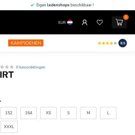
Eigen
ledenshops
beschikbaar !
0
EUR
KAMPIOENEN
8.5
0 beoordelingen
IRT
*
152
164
XS
S
M
L
XXXL