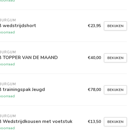
voorraad
 BURGUM
 wedstrijdshort
€23,95
BEKIJKEN
voorraad
 BURGUM
B TOPPER VAN DE MAAND
€40,00
BEKIJKEN
voorraad
 BURGUM
 trainingspak Jeugd
€78,00
BEKIJKEN
voorraad
 BURGUM
B Wedstrijdkousen met voetstuk
€13,50
BEKIJKEN
voorraad