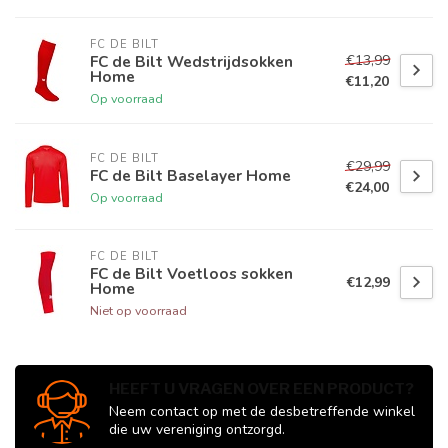
FC DE BILT
€13,99
FC de Bilt Wedstrijdsokken
Home
€11,20
Op voorraad
FC DE BILT
€29,99
FC de Bilt Baselayer Home
€24,00
Op voorraad
FC DE BILT
FC de Bilt Voetloos sokken
€12,99
Home
Niet op voorraad
HEEFT U VRAGEN OVER EEN PRODUCT?
Neem contact op met de desbetreffende winkel
die uw vereniging ontzorgd.