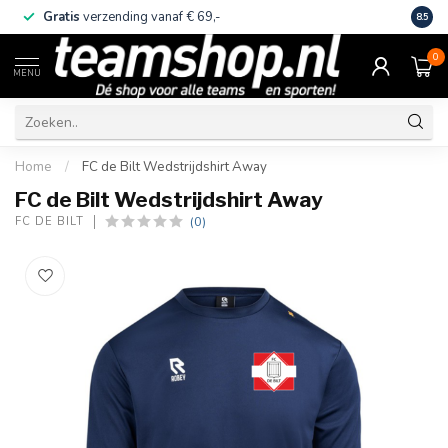
Gratis
verzending vanaf € 69,-
Eige
8.5
0
MENU
Home
/
FC de Bilt Wedstrijdshirt Away
FC de Bilt Wedstrijdshirt Away
(0)
FC DE BILT