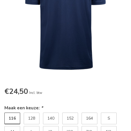
€24,50
Incl. btw
Maak een keuze:
*
116
128
140
152
164
S