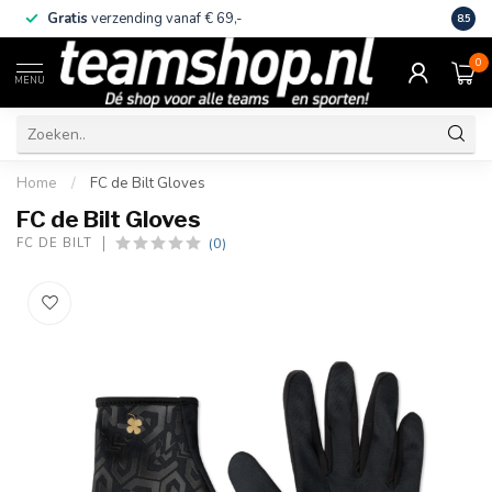
Gratis
verzending vanaf € 69,-
Eige
8.5
0
MENU
Home
/
FC de Bilt Gloves
FC de Bilt Gloves
(0)
FC DE BILT