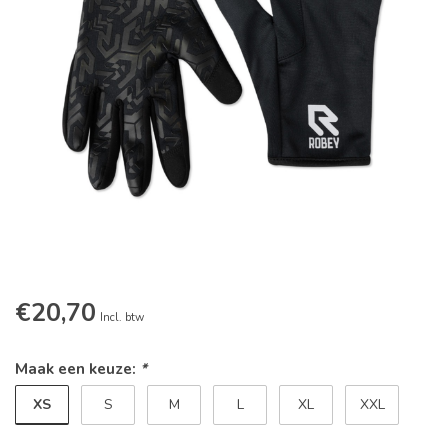
€20,70
Incl. btw
Maak een keuze:
*
XS
S
M
L
XL
XXL