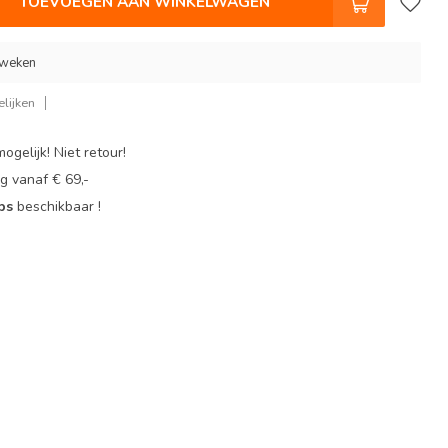
TOEVOEGEN AAN WINKELWAGEN
 weken
lijken
ogelijk! Niet retour!
g vanaf € 69,-
ops
beschikbaar !