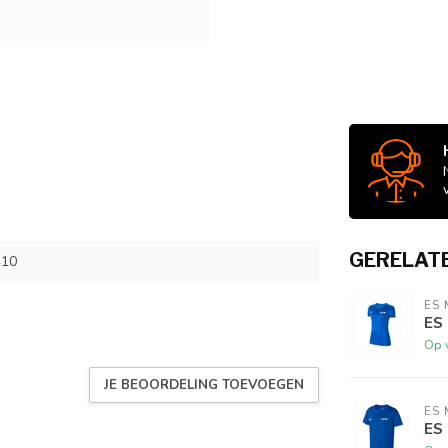
GERELAT
410
ES 
ES
Op 
JE BEOORDELING TOEVOEGEN
ES 
ES 