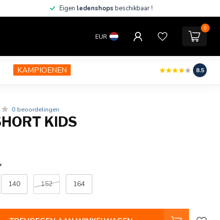
Eigen
ledenshops
beschikbaar !
0
EUR
KAMPIOENEN
8.5
0 beoordelingen
SHORT KIDS
*
140
152
164