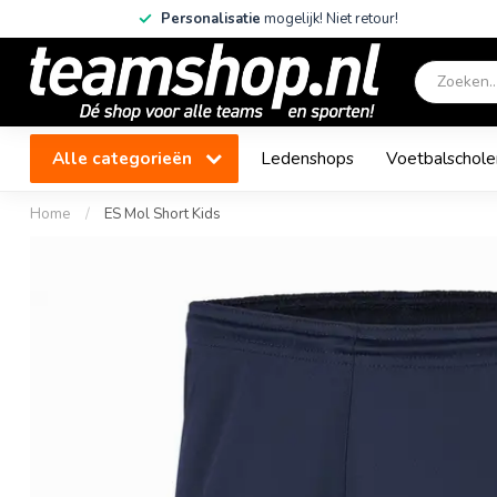
Personalisatie
mogelijk! Niet retour!
Alle categorieën
Ledenshops
Voetbalschole
Home
/
ES Mol Short Kids