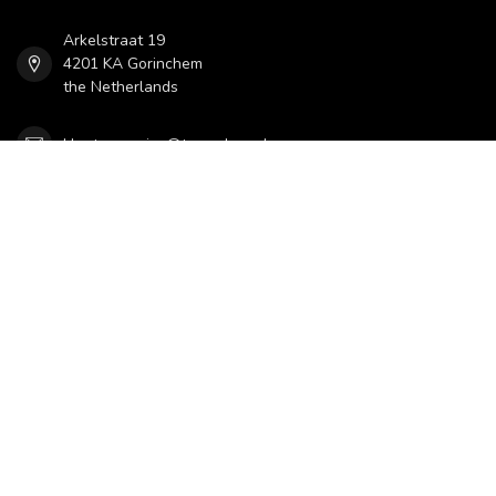
Arkelstraat 19
4201 KA Gorinchem
the Netherlands
klantenservice@teamshop.nl
CATEGORIEËN
INFORMATIE
MIJN ACCOUNT
€