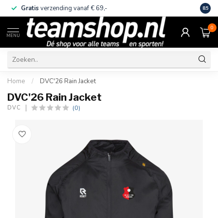
Gratis
verzending vanaf € 69,-
Eige
8.5
0
MENU
Home
/
DVC'26 Rain Jacket
DVC'26 Rain Jacket
(0)
DVC