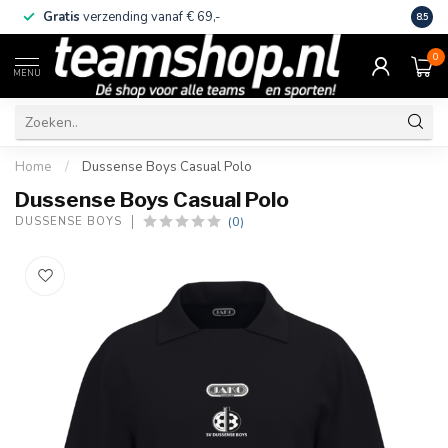
Gratis
verzending vanaf € 69,-
Eige
8.5
0
MENU
Home
/
Dussense Boys Casual Polo
Dussense Boys Casual Polo
(0)
DUSSENSE BOYS