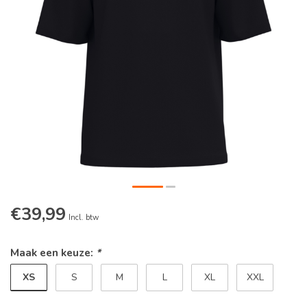
€39,99
Incl. btw
Maak een keuze:
*
XS
S
M
L
XL
XXL