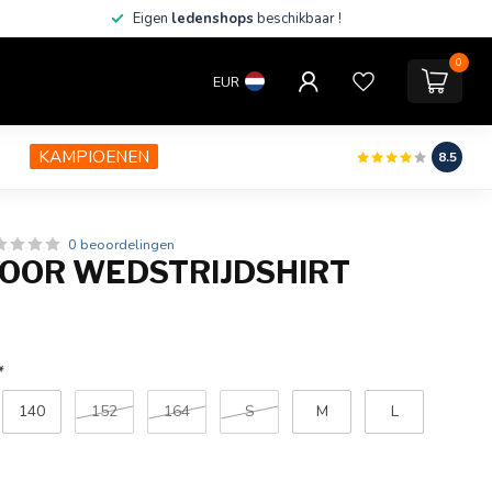
Eigen
ledenshops
beschikbaar !
0
EUR
KAMPIOENEN
8.5
0 beoordelingen
OOR WEDSTRIJDSHIRT
*
140
152
164
S
M
L