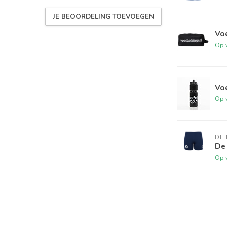
JE BEOORDELING TOEVOEGEN
Vo
Op 
Vo
Op 
DE
De
Op 