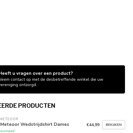
Heeft u vragen over een product?
Neem contact op met de desbetreffende winkel die uw
vereniging ontzorgd.
EERDE PRODUCTEN
 METEOOR
 Meteoor Wedstrijdshirt Dames
€44,99
BEKIJKEN
voorraad