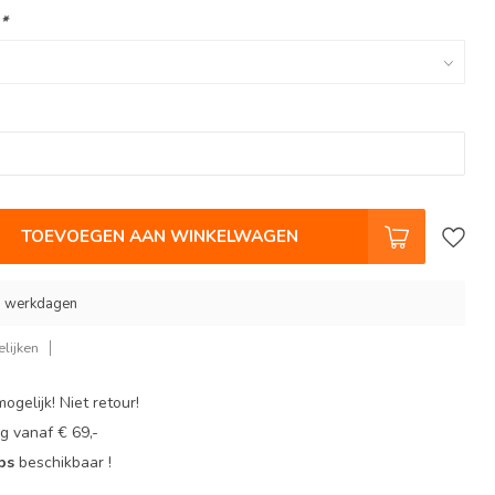
:
*
TOEVOEGEN AAN WINKELWAGEN
 9 werkdagen
lijken
ogelijk! Niet retour!
g vanaf € 69,-
ops
beschikbaar !