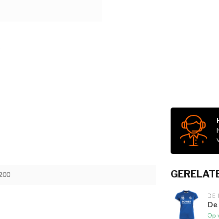
GERELAT
200
DE
De
Op 