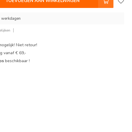
TOEVOEGEN AAN WINKELWAGEN
 9 werkdagen
lijken
ogelijk! Niet retour!
g vanaf € 69,-
ops
beschikbaar !