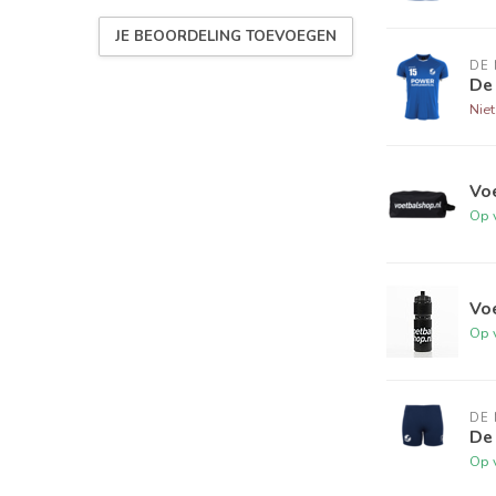
JE BEOORDELING TOEVOEGEN
DE
De
Nie
Vo
Op 
Vo
Op 
DE
De
Op 