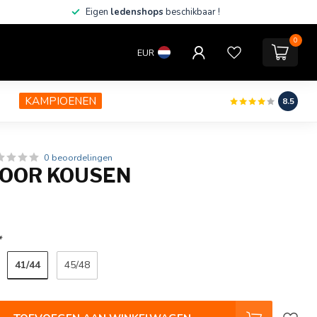
Eigen
ledenshops
beschikbaar !
0
EUR
KAMPIOENEN
8.5
0 beoordelingen
OOR KOUSEN
*
41/44
45/48