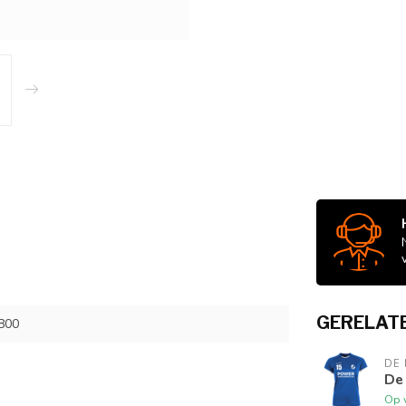
GERELAT
800
DE
De
Op 