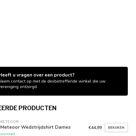
Heeft u vragen over een product?
Neem contact op met de desbetreffende winkel die uw
vereniging ontzorgd.
EERDE PRODUCTEN
 METEOOR
 Meteoor Wedstrijdshirt Dames
€44,99
BEKIJKEN
voorraad