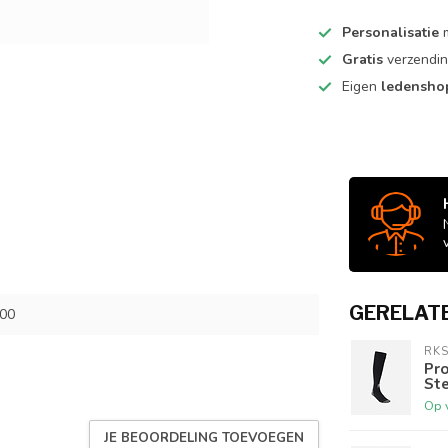
Personalisatie
m
Gratis
verzendin
Eigen
ledensh
GERELAT
00
RKS
Pr
Ste
Op 
JE BEOORDELING TOEVOEGEN