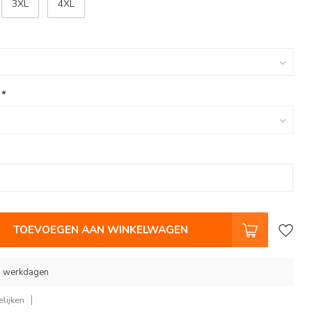
3XL
4XL
:
*
TOEVOEGEN AAN WINKELWAGEN
 9 werkdagen
lijken