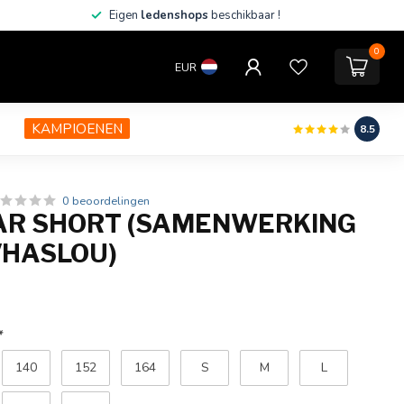
Eigen
ledenshops
beschikbaar !
0
EUR
KAMPIOENEN
8.5
0 beoordelingen
AR SHORT (SAMENWERKING
/HASLOU)
*
140
152
164
S
M
L