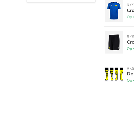
RKS
Cro
Op 
RKS
Cr
Op 
RKS
De
Op 