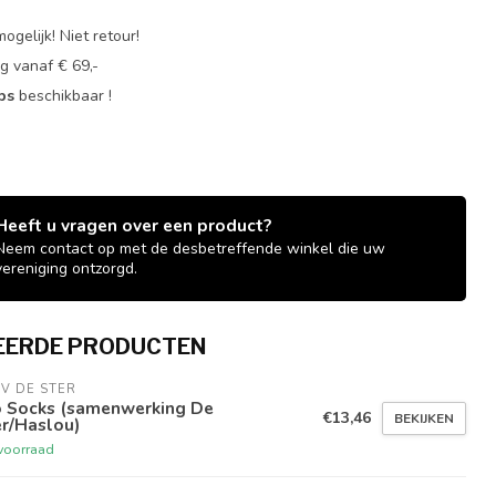
ogelijk! Niet retour!
g vanaf € 69,-
ops
beschikbaar !
Heeft u vragen over een product?
Neem contact op met de desbetreffende winkel die uw
vereniging ontzorgd.
EERDE PRODUCTEN
V DE STER
o Socks (samenwerking De
€13,46
BEKIJKEN
r/Haslou)
voorraad