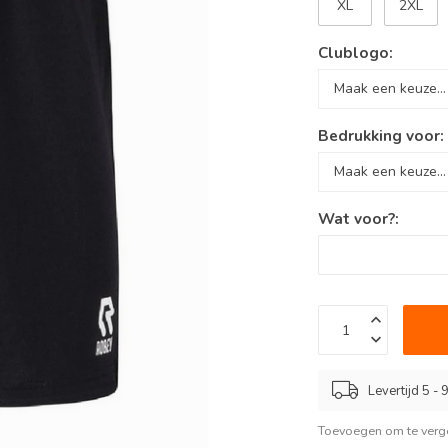
XL
2XL
Clublogo:
Bedrukking voor
Wat voor?:
Levertijd 5 -
Toevoegen om te verge