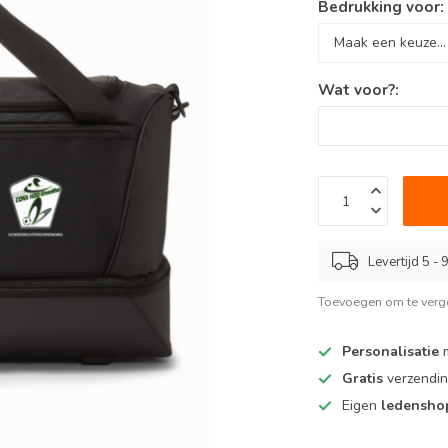
Bedrukking voor
Wat voor?:
Levertijd 5 -
Toevoegen om te verge
Personalisatie
m
Gratis
verzendin
Eigen
ledensh