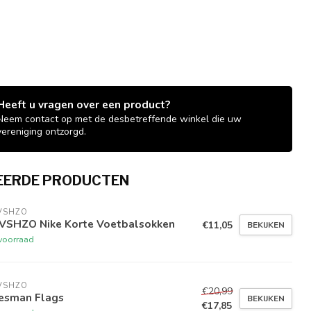
Heeft u vragen over een product?
Neem contact op met de desbetreffende winkel die uw
vereniging ontzorgd.
EERDE PRODUCTEN
VSHZO
VSHZO Nike Korte Voetbalsokken
€11,05
BEKIJKEN
voorraad
VSHZO
€20,99
nesman Flags
BEKIJKEN
€17,85