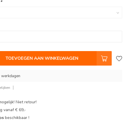
:
*
TOEVOEGEN AAN WINKELWAGEN
 9 werkdagen
lijken
ogelijk! Niet retour!
g vanaf € 69,-
ops
beschikbaar !