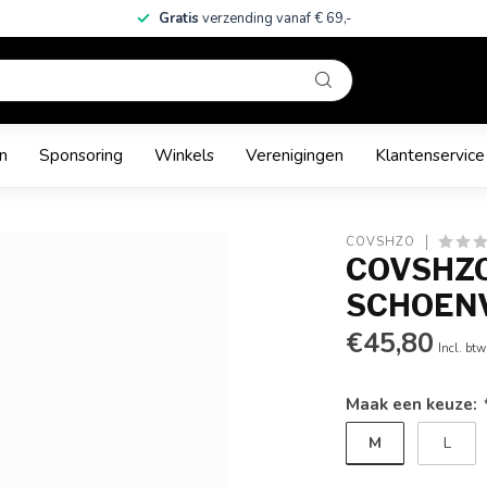
Gratis
verzending vanaf € 69,-
n
Sponsoring
Winkels
Verenigingen
Klantenservice
COVSHZO
COVSHZO
SCHOEN
€45,80
Incl. btw
Maak een keuze:
M
L