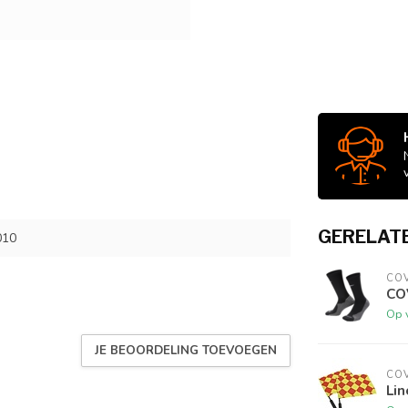
GERELAT
010
CO
CO
Op 
JE BEOORDELING TOEVOEGEN
CO
Li