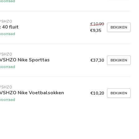
voorraad
VSHZO
€10,99
 40 fluit
BEKIJKEN
€9,35
voorraad
VSHZO
VSHZO Nike Sporttas
€37,30
BEKIJKEN
voorraad
VSHZO
VSHZO Nike Voetbalsokken
€10,20
BEKIJKEN
voorraad