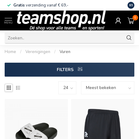
Gratis
verzending vanaf € 69,-
Eige
8.5
0
MENU
Home
/
Verenigingen
/
Vuren
FILTERS