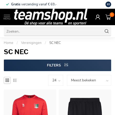
Gratis
verzending vanaf € 69,-
Eige
8.5
0
MENU
Home
/
Verenigingen
/
SC NEC
SC NEC
FILTERS