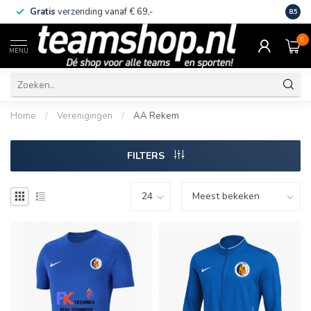
Gratis
verzending vanaf € 69,-
Eige
8.5
0
MENU
Home
/
Verenigingen
/
AA Rekem
FILTERS