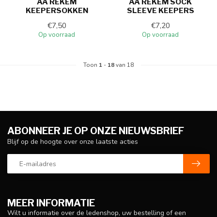
AA REKEM
AA REKEM SOCK
KEEPERSOKKEN
SLEEVE KEEPERS
€7,50
€7,20
Op voorraad
Op voorraad
Toon
1
-
18
van 18
ABONNEER JE OP ONZE NIEUWSBRIEF
Blijf op de hoogte over onze laatste acties
MEER INFORMATIE
Wilt u informatie over de ledenshop, uw bestelling of een