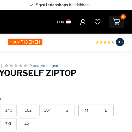
Eigen
ledenshops
beschikbaar !
0
EUR
KAMPIOENEN
8.5
0 beoordelingen
YOURSELF ZIPTOP
*
140
152
164
S
M
L
3XL
4XL