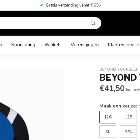
Gratis
verzending vanaf € 69,-
n
Sponsoring
Winkels
Verenigingen
Klantenservice
BEYOND YOURSELF
BEYOND 
€41,50
Incl. btw
Maak een keuze:
116
128
XL
XXL