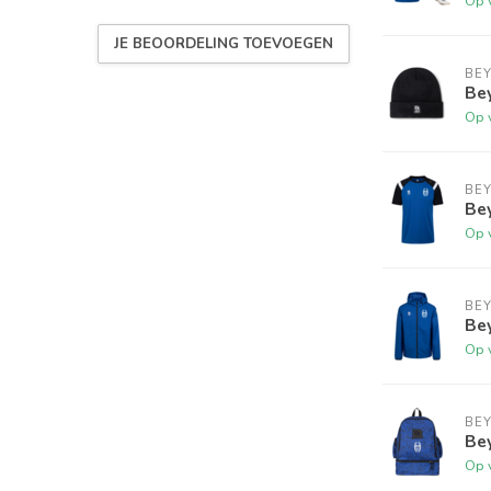
Op 
JE BEOORDELING TOEVOEGEN
BE
Be
Op 
BE
Bey
Op 
BE
Be
Op 
BE
Be
Op 