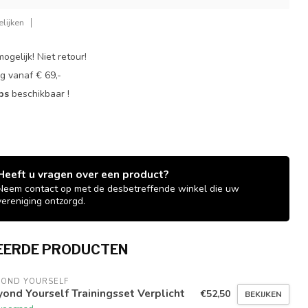
lijken
ogelijk! Niet retour!
g vanaf € 69,-
ops
beschikbaar !
Heeft u vragen over een product?
Neem contact op met de desbetreffende winkel die uw
vereniging ontzorgd.
EERDE PRODUCTEN
YOND YOURSELF
ond Yourself Trainingsset Verplicht
€52,50
BEKIJKEN