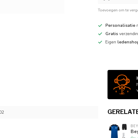
Toevoegen om te verge
Personalisatie
m
Gratis
verzendin
Eigen
ledensh
GERELAT
02
BE
Bey