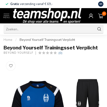
Gratis
verzending vanaf € 69,-
Eige
8.5
0
MENU
Home
/
Beyond Yourself Trainingsset Verplicht
Beyond Yourself Trainingsset Verplicht
(0)
BEYOND YOURSELF