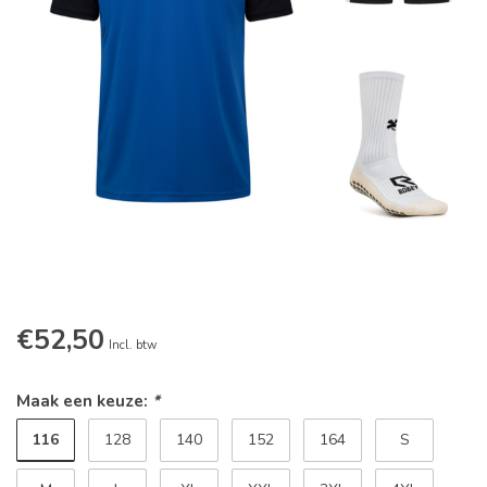
€52,50
Incl. btw
Maak een keuze:
*
116
128
140
152
164
S