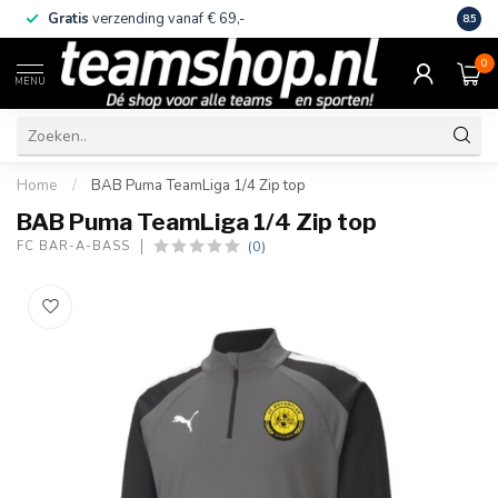
Gratis
verzending vanaf € 69,-
Eige
8.5
0
MENU
Home
/
BAB Puma TeamLiga 1/4 Zip top
BAB Puma TeamLiga 1/4 Zip top
(0)
FC BAR-A-BASS