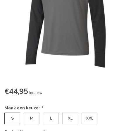
€44,95
Incl. btw
Maak een keuze:
*
S
M
L
XL
XXL