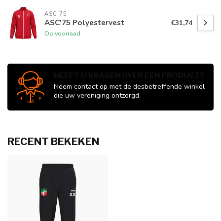
ASC'75
ASC'75 Polyestervest
€31,74
Op voorraad
HEEFT U VRAGEN OVER EEN PRODUCT?
Neem contact op met de desbetreffende winkel
die uw vereniging ontzorgd.
RECENT BEKEKEN