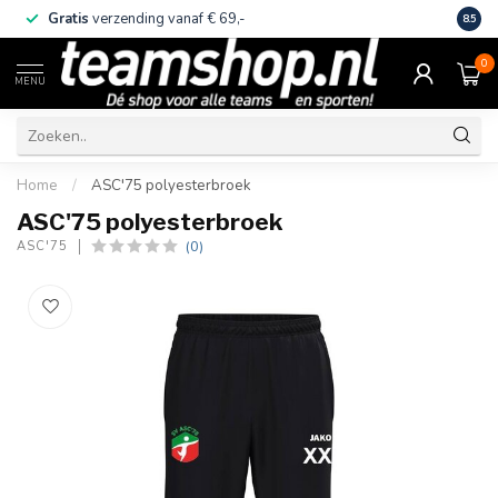
Gratis
verzending vanaf € 69,-
Eige
8.5
0
MENU
Home
/
ASC'75 polyesterbroek
ASC'75 polyesterbroek
(0)
ASC'75