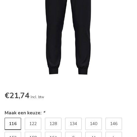
€21,74
Incl. btw
Maak een keuze:
*
116
122
128
134
140
146