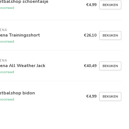
etbalshop schoentasje
€4,99
BEKIJKEN
voorraad
TENA
ena Trainingsshort
€26,10
BEKIJKEN
voorraad
TENA
ena All Weather Jack
€40,49
BEKIJKEN
voorraad
etbalshop bidon
€4,99
BEKIJKEN
voorraad