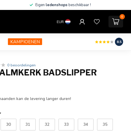
Eigen
ledenshops
beschikbaar !
0
EUR
KAMPIOENEN
8.5
0 beoordelingen
ALMKERK BADSLIPPER
rmaanden kan de levering langer duren!
*
30
31
32
33
34
35