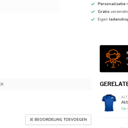
Personalisatie
m
Gratis
verzendin
Eigen
ledensh
GERELAT
ER
AL
Alt
Op 
JE BEOORDELING TOEVOEGEN