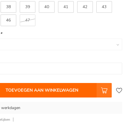
38
39
40
41
42
43
46
47
:
*
TOEVOEGEN AAN WINKELWAGEN
 9 werkdagen
lijken