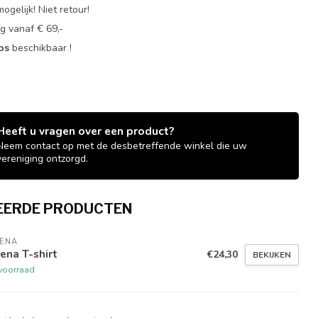
ogelijk! Niet retour!
g vanaf € 69,-
ops
beschikbaar !
Heeft u vragen over een product?
Neem contact op met de desbetreffende winkel die uw
vereniging ontzorgd.
EERDE PRODUCTEN
TENA
ena T-shirt
€24,30
BEKIJKEN
voorraad