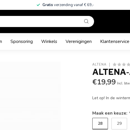
Gratis
verzending vanaf € 69,-
n
Sponsoring
Winkels
Verenigingen
Klantenservice
ALTENA
ALTENA-
€19,99
Incl. btw
Let op! In de winte
Maak een keuze:
28
29