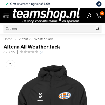
Gratis
verzending vanaf € 69,-
Eige
8.5
0
MENU
Home
/
Altena All Weather Jack
Altena All Weather Jack
(0)
ALTENA