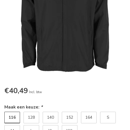
€40,49
Incl. btw
Maak een keuze:
*
116
128
140
152
164
S