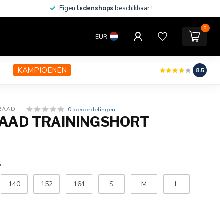
Eigen
ledenshops
beschikbaar !
0
EUR
KAMPIOENEN
8.5
0 beoordelingen
RAAD
AAD TRAININGSHORT
*
140
152
164
S
M
L