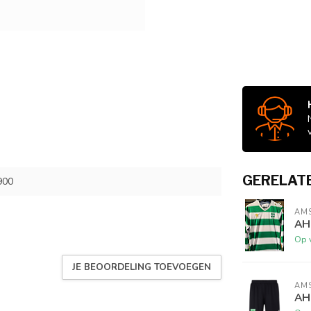
GERELAT
900
AM
AH
Op 
JE BEOORDELING TOEVOEGEN
AM
AH