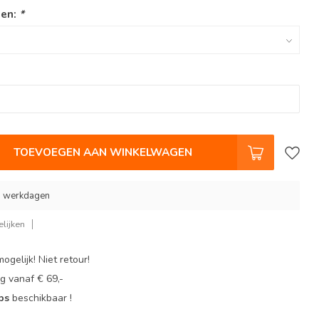
len:
*
TOEVOEGEN AAN WINKELWAGEN
 9 werkdagen
lijken
ogelijk! Niet retour!
g vanaf € 69,-
ops
beschikbaar !