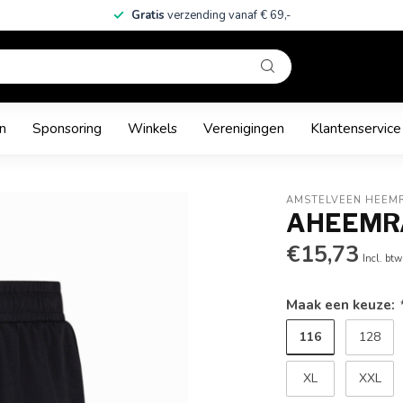
Gratis
verzending vanaf € 69,-
n
Sponsoring
Winkels
Verenigingen
Klantenservice
AMSTELVEEN HEEM
AHEEMR
€15,73
Incl. btw
Maak een keuze:
116
128
XL
XXL