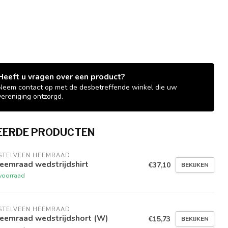
Heeft u vragen over een product?
Neem contact op met de desbetreffende winkel die uw
vereniging ontzorgd.
EERDE PRODUCTEN
STELVEEN HEEMRAAD
eemraad wedstrijdshirt
€37,10
BEKIJKEN
voorraad
STELVEEN HEEMRAAD
eemraad wedstrijdshort (W)
€15,73
BEKIJKEN