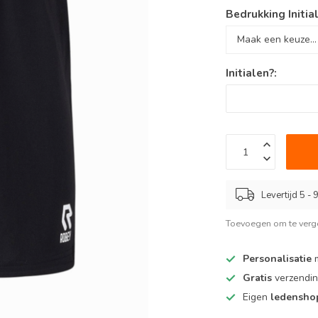
Bedrukking Initia
Initialen?:
Levertijd 5 -
Toevoegen om te verge
Personalisatie
m
Gratis
verzendin
Eigen
ledensh