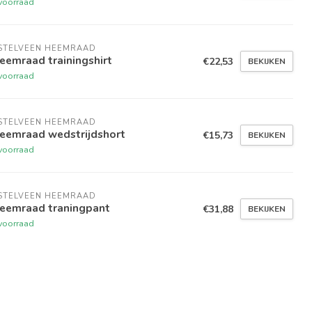
voorraad
STELVEEN HEEMRAAD
eemraad trainingshirt
€22,53
BEKIJKEN
voorraad
STELVEEN HEEMRAAD
eemraad wedstrijdshort
€15,73
BEKIJKEN
voorraad
STELVEEN HEEMRAAD
eemraad traningpant
€31,88
BEKIJKEN
voorraad