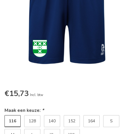
€15,73
Incl. btw
Maak een keuze:
*
116
128
140
152
164
S