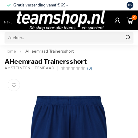
Gratis
verzending vanaf € 69,-
Eige
8.5
0
MENU
Home
/
AHeemraad Trainersshort
AHeemraad Trainersshort
(0)
AMSTELVEEN HEEMRAAD