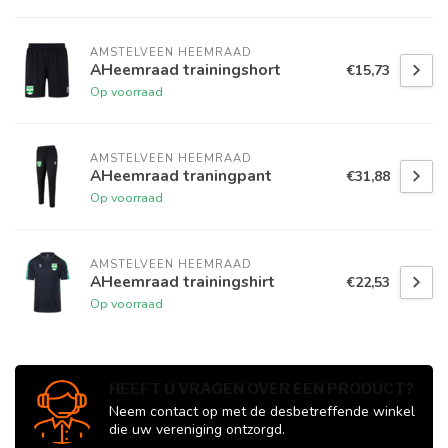
AMSTELVEEN HEEMRAAD
AHeemraad trainingshort
€15,73
Op voorraad
AMSTELVEEN HEEMRAAD
AHeemraad traningpant
€31,88
Op voorraad
AMSTELVEEN HEEMRAAD
AHeemraad trainingshirt
€22,53
Op voorraad
HEEFT U VRAGEN OVER EEN PRODUCT?
Neem contact op met de desbetreffende winkel
die uw vereniging ontzorgd.