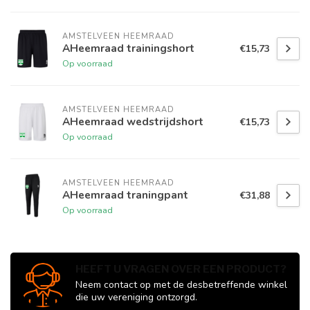
AMSTELVEEN HEEMRAAD
AHeemraad trainingshort
€15,73
Op voorraad
AMSTELVEEN HEEMRAAD
AHeemraad wedstrijdshort
€15,73
Op voorraad
AMSTELVEEN HEEMRAAD
AHeemraad traningpant
€31,88
Op voorraad
HEEFT U VRAGEN OVER EEN PRODUCT?
Neem contact op met de desbetreffende winkel
die uw vereniging ontzorgd.