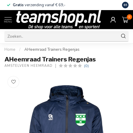
Gratis
verzending vanaf € 69,-
Eige
8.5
0
MENU
Home
/
AHeemraad Trainers Regenjas
AHeemraad Trainers Regenjas
(0)
AMSTELVEEN HEEMRAAD