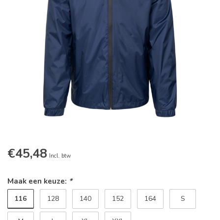
€45,48
Incl. btw
Maak een keuze:
*
116
128
140
152
164
S