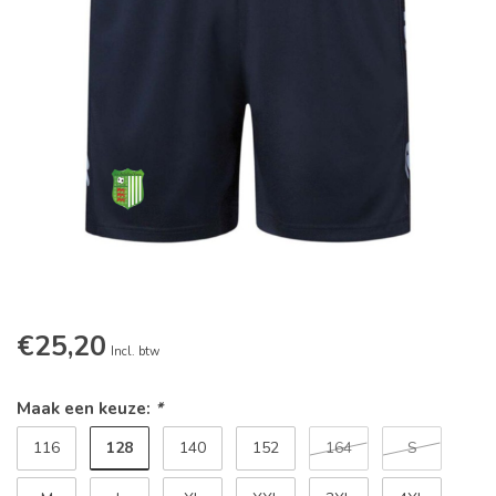
€25,20
Incl. btw
Maak een keuze:
*
128
116
140
152
164
S