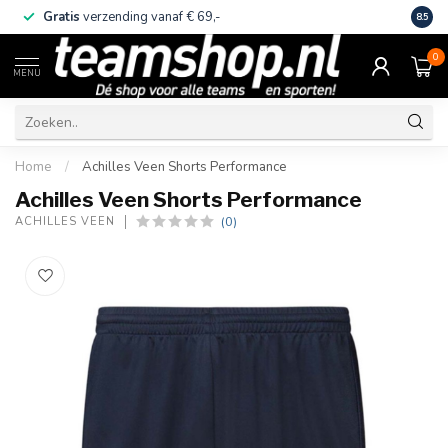
Gratis
verzending vanaf € 69,-
Eige
8.5
0
MENU
Home
/
Achilles Veen Shorts Performance
Achilles Veen Shorts Performance
(0)
ACHILLES VEEN