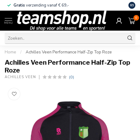
Gratis
verzending vanaf € 69,-
Eige
8.5
0
MENU
Home
/
Achilles Veen Performance Half-Zip Top Roze
Achilles Veen Performance Half-Zip Top
Roze
(0)
ACHILLES VEEN