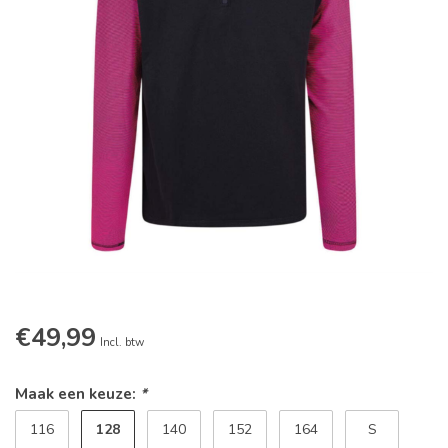
€49,99
Incl. btw
Maak een keuze:
*
128
116
140
152
164
S