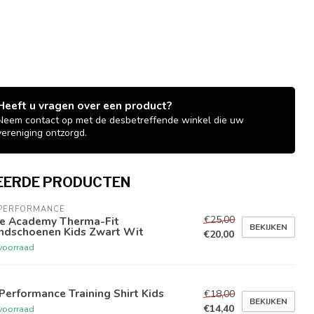
Heeft u vragen over een product?
Neem contact op met de desbetreffende winkel die uw
vereniging ontzorgd.
EERDE PRODUCTEN
 PERFORMANCE
€25,00
ke Academy Therma-Fit
BEKIJKEN
ndschoenen Kids Zwart Wit
€20,00
voorraad
Performance Training Shirt Kids
€18,00
BEKIJKEN
€14,40
voorraad