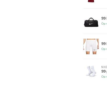
99
Op 
99 
Op 
NIK
99 
Op 