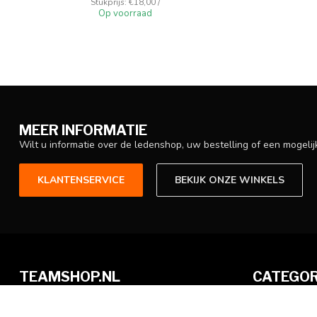
Stukprijs: €18,00 /
Op voorraad
MEER INFORMATIE
Wilt u informatie over de ledenshop, uw bestelling of een mogel
KLANTENSERVICE
BEKIJK ONZE WINKELS
TEAMSHOP.NL
CATEGOR
De shop voor alle teams en sporten!
Ledenshops