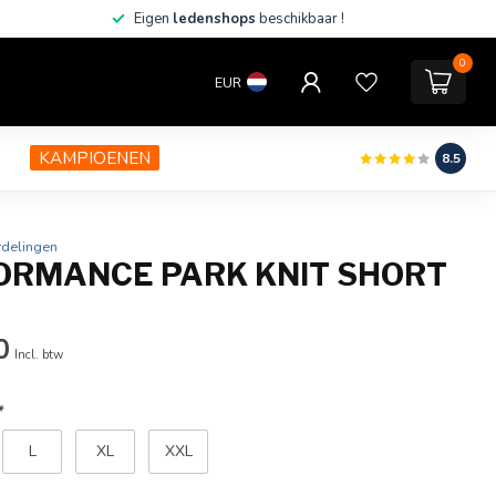
Eigen
ledenshops
beschikbaar !
0
EUR
KAMPIOENEN
8.5
rdelingen
ORMANCE PARK KNIT SHORT
0
Incl. btw
*
L
XL
XXL