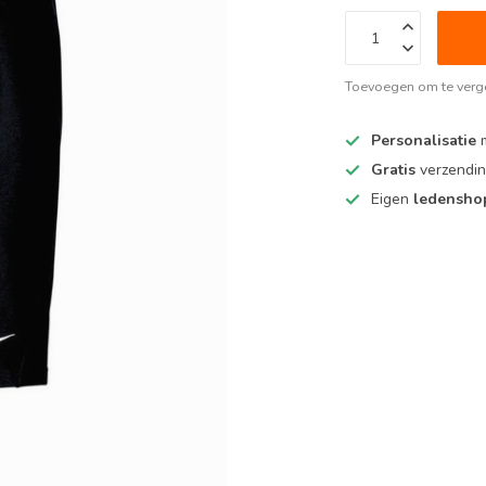
Toevoegen om te verge
Personalisatie
m
Gratis
verzendin
Eigen
ledensh