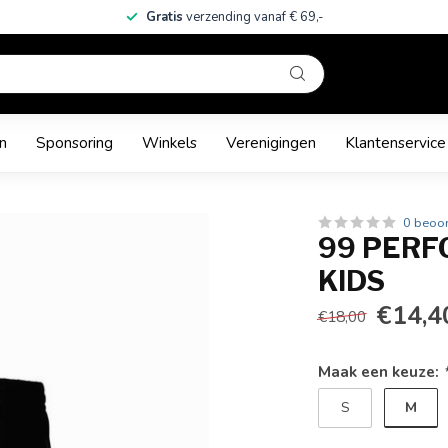
Gratis
verzending vanaf € 69,-
n
Sponsoring
Winkels
Verenigingen
Klantenservice
0 beoo
99 PERF
KIDS
€14,4
€18,00
Maak een keuze:
M
S