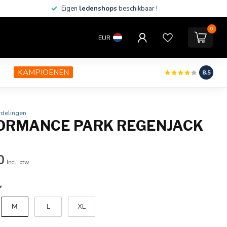
Eigen
ledenshops
beschikbaar !
0
EUR
KAMPIOENEN
8.5
rdelingen
ORMANCE PARK REGENJACK
0
Incl. btw
*
M
L
XL