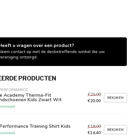
Heeft u vragen over een product?
Neem contact op met de desbetreffende winkel die uw
vereniging ontzorgd.
EERDE PRODUCTEN
 PERFORMANCE
€25,00
ke Academy Therma-Fit
BEKIJKEN
ndschoenen Kids Zwart Wit
€20,00
voorraad
Performance Training Shirt Kids
€18,00
BEKIJKEN
€14,40
voorraad