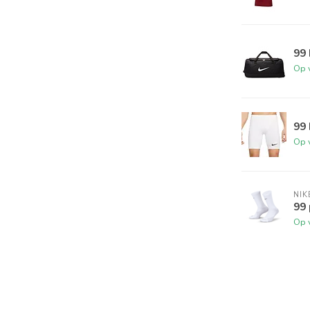
99
Op 
99 
Op 
NIK
99 
Op 