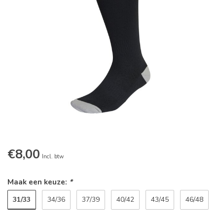
€8,00
Incl. btw
Maak een keuze:
*
31/33
34/36
37/39
40/42
43/45
46/48