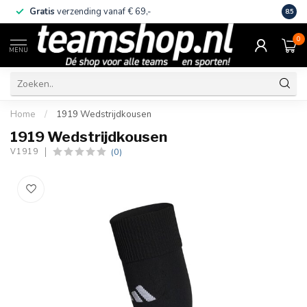
Gratis
verzending vanaf € 69,-
Eige
8.5
0
MENU
Home
/
1919 Wedstrijdkousen
1919 Wedstrijdkousen
(0)
V1919