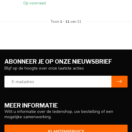
Op voorraad
Toon
1
-
11
van 11
ABONNEER JE OP ONZE NIEUWSBRIEF
Blijf op de hoogte over onze laatste acties
MEER INFORMATIE
Wilt u informatie over de ledenshop, uw bestelling of een
mogelijke samenwerking.
KLANTENSERVICE