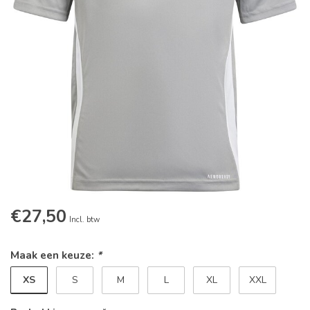
€27,50
Incl. btw
Maak een keuze:
*
XS
S
M
L
XL
XXL