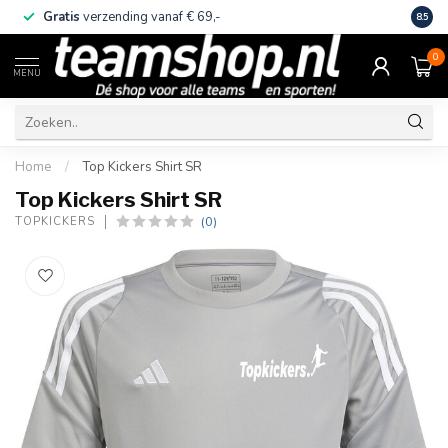
Gratis
verzending vanaf € 69,-
Eige
8.5
0
MENU
Home
/
Top Kickers Shirt SR
Top Kickers Shirt SR
(0)
TOPKICKERS