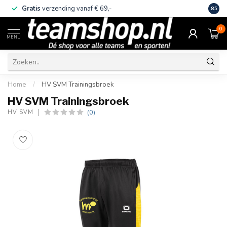
Gratis
verzending vanaf € 69,-
Eige
8.5
0
MENU
Home
/
HV SVM Trainingsbroek
HV SVM Trainingsbroek
(0)
HV SVM