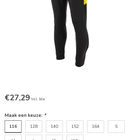
€27,29
Incl. btw
Maak een keuze:
*
116
128
140
152
164
S