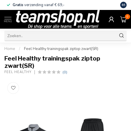
Gratis
verzending vanaf € 69,-
Eige
8.5
0
MENU
Home
/
Feel Healthy trainingspak ziptop zwart(SR)
Feel Healthy trainingspak ziptop
zwart(SR)
(0)
FEEL HEALTHY