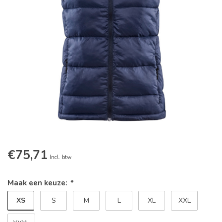
€75,71
Incl. btw
Maak een keuze:
*
XS
S
M
L
XL
XXL