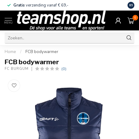
Gratis
verzending vanaf € 69,-
Eige
8.5
0
MENU
Home
/
FCB bodywarmer
FCB bodywarmer
(0)
FC BURGUM