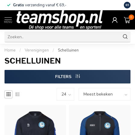
Gratis
verzending vanaf € 69,-
Eige
8.5
0
MENU
Home
/
Verenigingen
/
Schelluinen
SCHELLUINEN
FILTERS