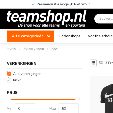
Personalisatie
mogelijk! Niet retour!
Alle categorieën
Ledenshops
Voetbalschole
Home
/
Verenigingen
/
Kickr.
3
Pro
VERENIGINGEN
Alle verenigingen
Kickr.
PRIJS
Min
Max