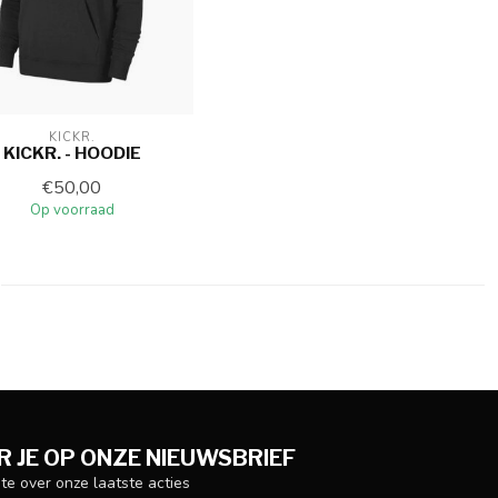
KICKR.
KICKR. - HOODIE
€50,00
Op voorraad
 JE OP ONZE NIEUWSBRIEF
gte over onze laatste acties