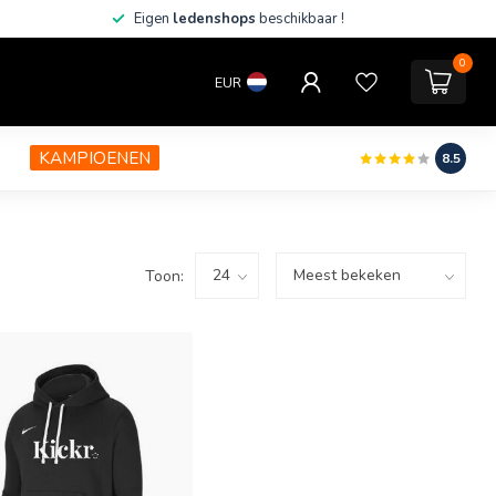
Eigen
ledenshops
beschikbaar !
0
EUR
KAMPIOENEN
8.5
Toon: