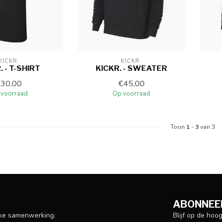
KICKR.
KICKR.
. - T-SHIRT
KICKR. - SWEATER
€30,00
€45,00
 voorraad
Op voorraad
Toon
1
-
3
van 3
ABONNEER
Blijf op de hoo
ijke samenwerking.